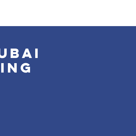
ubai
ing